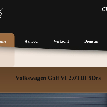
Cl
ome
Aanbod
Verkocht
Diensten
Volkswagen Golf VI 2.0TDI 5Drs