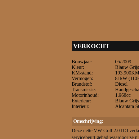
VERKOCHT
Bouwjaar:
05/2009
Kleur:
Blauw Grijs
KM-stand:
193.900K
Vermogen:
81kW (110
Brandstof:
Diesel
Transmissie:
Handgeschak
Motorinhoud:
1.968cc
Exterieur:
Blauw Grijs
Interieur:
Alcantara St
Omschrijving:
Deze nette VW Golf 2.0TDI verkeer
servicebeurt gehad waardoor ze nu 