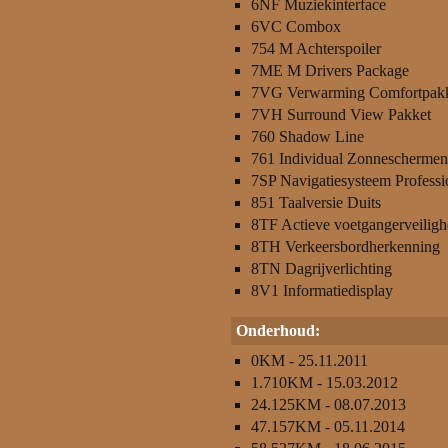
6NF Muziekinterface
6VC Combox
754 M Achterspoiler
7ME M Drivers Package
7VG Verwarming Comfortpak
7VH Surround View Pakket
760 Shadow Line
761 Individual Zonneschermen
7SP Navigatiesysteem Professi
851 Taalversie Duits
8TF Actieve voetgangerveiligh
8TH Verkeersbordherkenning
8TN Dagrijverlichting
8V1 Informatiedisplay
Onderhoud:
0KM - 25.11.2011
1.710KM - 15.03.2012
24.125KM - 08.07.2013
47.157KM - 05.11.2014