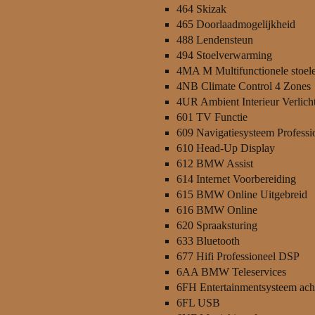
464 Skizak
465 Doorlaadmogelijkheid
488 Lendensteun
494 Stoelverwarming
4MA M Multifunctionele stoel
4NB Climate Control 4 Zones
4UR Ambient Interieur Verlich
601 TV Functie
609 Navigatiesysteem Professi
610 Head-Up Display
612 BMW Assist
614 Internet Voorbereiding
615 BMW Online Uitgebreid
616 BMW Online
620 Spraaksturing
633 Bluetooth
677 Hifi Professioneel DSP
6AA BMW Teleservices
6FH Entertainmentsysteem ach
6FL USB