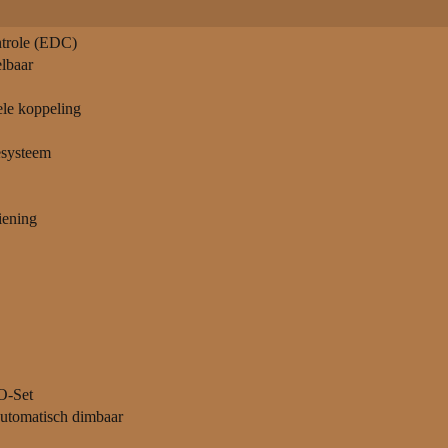
trole (EDC)
elbaar
le koppeling
systeem
iening
O-Set
automatisch dimbaar