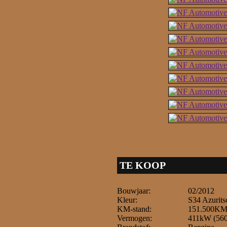
TE KOOP
Bouwjaar:
02/2012
Kleur:
S34 Azurits
KM-stand:
151.500K
Vermogen:
411kW (56