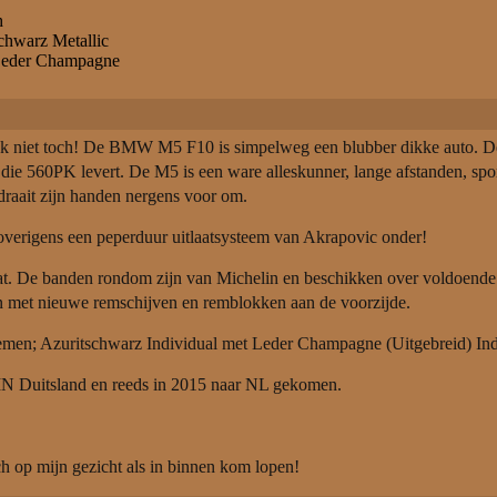
h
chwarz Metallic
 Leder Champagne
jk niet toch! De BMW M5 F10 is simpelweg een blubber dikke auto. De 
die 560PK levert. De M5 is een ware alleskunner, lange afstanden, spo
draait zijn handen nergens voor om.
r overigens een peperduur uitlaatsysteem van Akrapovic onder!
at. De banden rondom zijn van Michelin en beschikken over voldoende pr
en met nieuwe remschijven en remblokken aan de voorzijde.
oemen; Azuritschwarz Individual met Leder Champagne (Uitgebreid) In
IN Duitsland en reeds in 2015 naar NL gekomen.
ach op mijn gezicht als in binnen kom lopen!