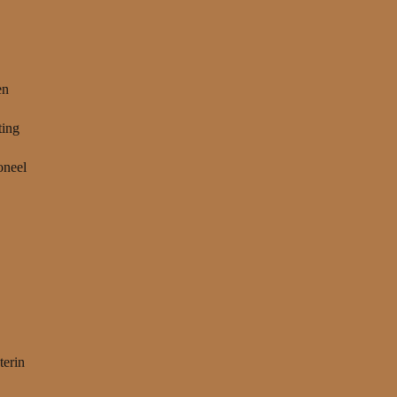
en
ting
oneel
terin