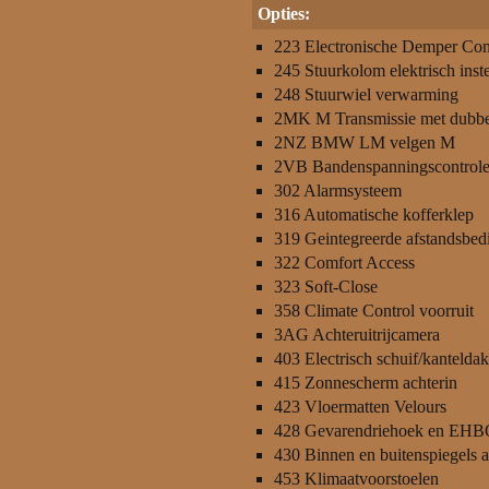
Opties:
223 Electronische Demper Con
245 Stuurkolom elektrisch inst
248 Stuurwiel verwarming
2MK M Transmissie met dubbe
2NZ BMW LM velgen M
2VB Bandenspanningscontrole
302 Alarmsysteem
316 Automatische kofferklep
319 Geintegreerde afstandsbed
322 Comfort Access
323 Soft-Close
358 Climate Control voorruit
3AG Achteruitrijcamera
403 Electrisch schuif/kanteldak
415 Zonnescherm achterin
423 Vloermatten Velours
428 Gevarendriehoek en EHB
430 Binnen en buitenspiegels 
453 Klimaatvoorstoelen