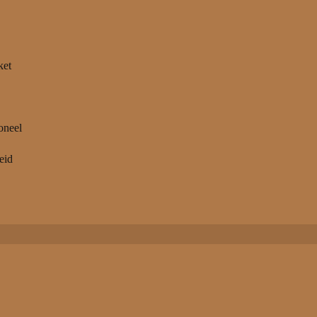
ket
oneel
eid