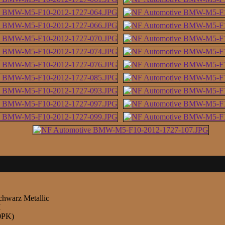
chwarz Metallic
M
0PK)