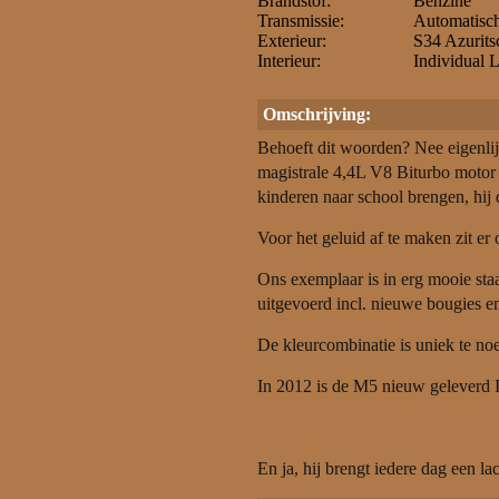
Brandstof:
Benzine
Transmissie:
Automatisc
Exterieur:
S34 Azurits
Interieur:
Individual
Omschrijving:
Behoeft dit woorden? Nee eigenli
magistrale 4,4L V8 Biturbo motor 
kinderen naar school brengen, hij 
Voor het geluid af te maken zit e
Ons exemplaar is in erg mooie sta
uitgevoerd incl. nieuwe bougies 
De kleurcombinatie is uniek te n
In 2012 is de M5 nieuw geleverd 
En ja, hij brengt iedere dag een l