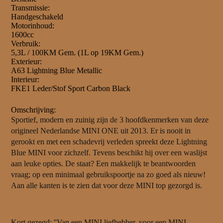
Transmissie:
Handgeschakeld
Motorinhoud:
1600cc
Verbruik:
5,3L / 100KM Gem. (1L op 19KM Gem.)
Exterieur:
A63 Lightning Blue Metallic
Interieur:
FKE1 Leder/Stof Sport Carbon Black
Omschrijving:
Sportief, modern en zuinig zijn de 3 hoofdkenmerken van deze
origineel Nederlandse MINI ONE uit 2013. Er is nooit in
gerookt en met een schadevrij verleden spreekt deze Lightning
Blue MINI voor zichzelf. Tevens beschikt hij over een waslijst
aan leuke opties. De staat? Een makkelijk te beantwoorden
vraag; op een minimaal gebruikspoortje na zo goed als nieuw!
Aan alle kanten is te zien dat voor deze MINI top gezorgd is.
Kort gezegd: ''Van een MINI liefhebber, voor een MINI