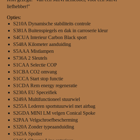
liefhebber!''
Opties:
S210A Dynamische stabiliteits controle
S381A Buitenspiegels en dak in carroserie kleur
S4CUA Interieur Carbon Black sport
S548A Kilometer aanduiding
S5AAA Mistlampen
S736A 2 Sleutels
S1CAA Selectie COP
S1CBA CO2 omvang
S1CCA Start stop functie
S1CDA Rem energy regeneratie
S230A EU Speceifiek
S249A Multifunctioneel stuurwiel
S255A Lederen sportstuurwiel met airbag
S2GDA MINI LM velgen Conical Spoke
S2PAA Velgschroefbescherming
S320A Zonder typeaanduiding
S325A Spoiler