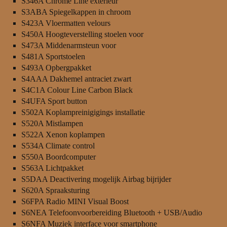
S346A Chrome Line exterieur
S3ABA Spiegelkappen in chroom
S423A Vloermatten velours
S450A Hoogteverstelling stoelen voor
S473A Middenarmsteun voor
S481A Sportstoelen
S493A Opbergpakket
S4AAA Dakhemel antraciet zwart
S4C1A Colour Line Carbon Black
S4UFA Sport button
S502A Koplampreinigigings installatie
S520A Mistlampen
S522A Xenon koplampen
S534A Climate control
S550A Boordcomputer
S563A Lichtpakket
S5DAA Deactivering mogelijk Airbag bijrijder
S620A Spraaksturing
S6FPA Radio MINI Visual Boost
S6NEA Telefoonvoorbereiding Bluetooth + USB/Audio
S6NFA Muziek interface voor smartphone