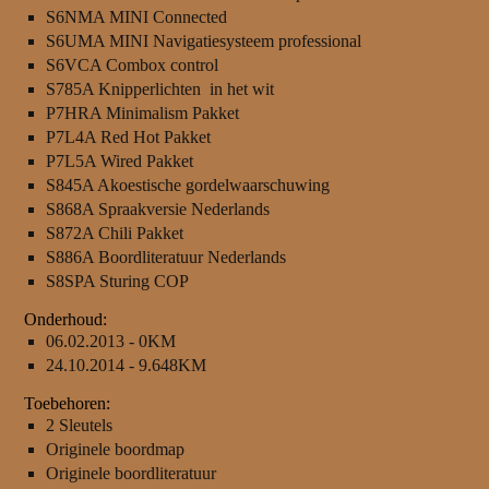
S6NMA MINI Connected
S6UMA MINI Navigatiesysteem professional
S6VCA Combox control
S785A Knipperlichten in het wit
P7HRA Minimalism Pakket
P7L4A Red Hot Pakket
P7L5A Wired Pakket
S845A Akoestische gordelwaarschuwing
S868A Spraakversie Nederlands
S872A Chili Pakket
S886A Boordliteratuur Nederlands
S8SPA Sturing COP
Onderhoud:
06.02.2013 - 0KM
24.10.2014 - 9.648KM
Toebehoren:
2 Sleutels
Originele boordmap
Originele boordliteratuur