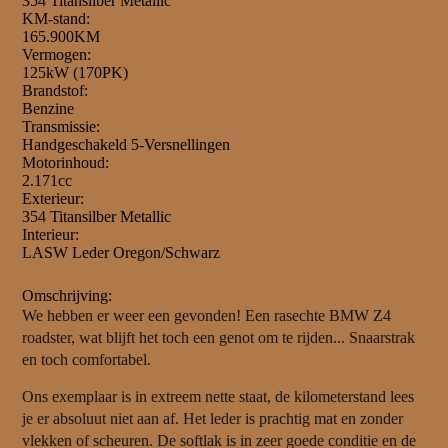
354 Titansilber Metallic
KM-stand:
165.900KM
Vermogen:
125kW (170PK)
Brandstof:
Benzine
Transmissie:
Handgeschakeld 5-Versnellingen
Motorinhoud:
2.171cc
Exterieur:
354 Titansilber Metallic
Interieur:
LASW Leder Oregon/Schwarz
Omschrijving:
We hebben er weer een gevonden! Een rasechte BMW Z4
roadster, wat blijft het toch een genot om te rijden... Snaarstrak
en toch comfortabel.
Ons exemplaar is in extreem nette staat, de kilometerstand lees
je er absoluut niet aan af. Het leder is prachtig mat en zonder
vlekken of scheuren. De softlak is in zeer goede conditie en de