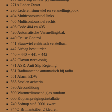
271A Leder Zwart
280 Lederen stuurwiel en versnellingspook
404 Multicontourstoel links
405 Multicontourstoel rechts
406 Code 404 en 405
420 Automatische Versnellingsbak
440 Cruise Control
441 Stuurwiel elektrisch verstelbaar
442 Airbag bestuurder
446 = 440 + 441 + 442
452 Claxon twee-tonig
471 ASR, Anti Slip Regeling
531 Radioantenne automatisch bij radio
551 Alarm EDW
565 Stoelen achterin
580 Airconditiong
590 Warmtedimmend glas rondom
600 Koplampreigingsinstallatie
740 Softtop stof 9001 zwart
744O Brilliantsilber 2 kleuren