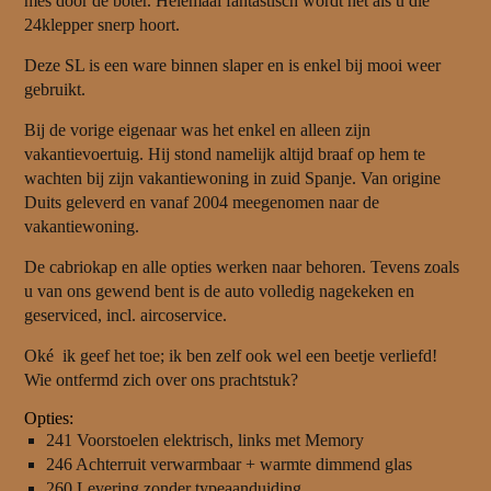
mes door de boter. Helemaal fantastisch wordt het als u die
24klepper snerp hoort.
Deze SL is een ware binnen slaper en is enkel bij mooi weer
gebruikt.
Bij de vorige eigenaar was het enkel en alleen zijn
vakantievoertuig. Hij stond namelijk altijd braaf op hem te
wachten bij zijn vakantiewoning in zuid Spanje. Van origine
Duits geleverd en vanaf 2004 meegenomen naar de
vakantiewoning.
De cabriokap en alle opties werken naar behoren. Tevens zoals
u van ons gewend bent is de auto volledig nagekeken en
geserviced, incl. aircoservice.
Oké ik geef het toe; ik ben zelf ook wel een beetje verliefd!
Wie ontfermd zich over ons prachtstuk?
Opties:
241 Voorstoelen elektrisch, links met Memory
246 Achterruit verwarmbaar + warmte dimmend glas
260 Levering zonder typeaanduiding