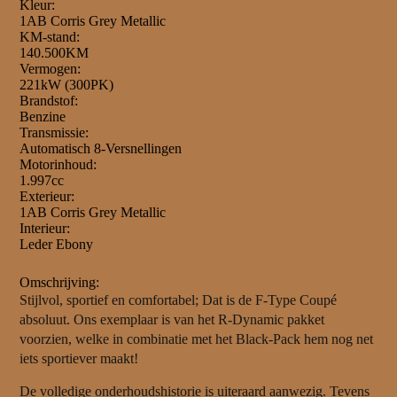
Kleur:
1AB Corris Grey Metallic
KM-stand:
140.500KM
Vermogen:
221kW (300PK)
Brandstof:
Benzine
Transmissie:
Automatisch 8-Versnellingen
Motorinhoud:
1.997cc
Exterieur:
1AB Corris Grey Metallic
Interieur:
Leder Ebony
Omschrijving:
Stijlvol, sportief en comfortabel; Dat is de F-Type Coupé
absoluut. Ons exemplaar is van het R-Dynamic pakket
voorzien, welke in combinatie met het Black-Pack hem nog net
iets sportiever maakt!
De volledige onderhoudshistorie is uiteraard aanwezig. Tevens