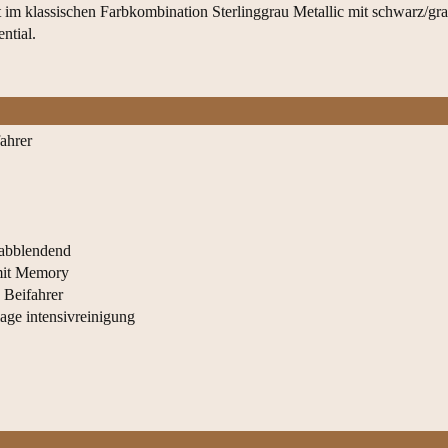
rt im klassischen Farbkombination Sterlinggrau Metallic mit schwarz/gr
ntial.
ahrer
 abblendend
 mit Memory
 Beifahrer
age intensivreinigung