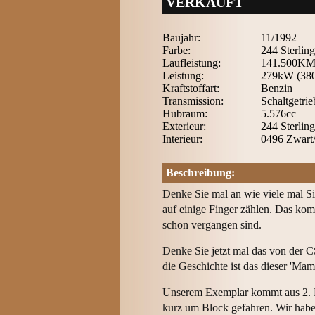
VERKAUFT
Baujahr:
11/1992
Farbe:
244 Sterling
Laufleistung:
141.500K
Leistung:
279kW (38
Kraftstoffart:
Benzin
Transmission:
Schaltgetri
Hubraum:
5.576cc
Exterieur:
244 Sterling
Interieur:
0496 Zwart/
Beschreibung:
Denke Sie mal an wie viele mal Si
auf einige Finger zählen. Das kom
schon vergangen sind.
Denke Sie jetzt mal das von der C
die Geschichte ist das dieser 'M
Unserem Exemplar kommt aus 2. Ha
kurz um Block gefahren. Wir habe