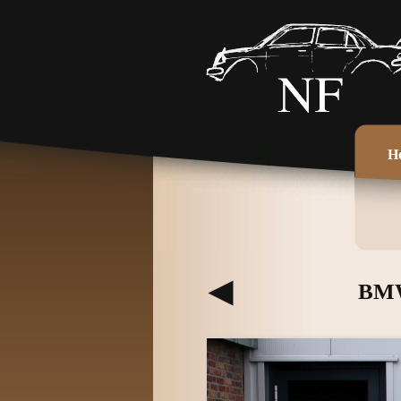
H
BMW 